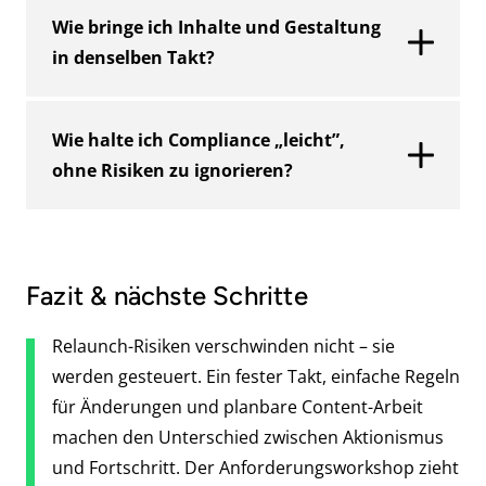
In der Regel ja. Länger sollten die Abstände
Entscheidungen werden verbindlich.
Wie bringe ich Inhalte und Gestaltung
nicht sein. Je nach Komplexität macht auch ein
in denselben Takt?
wöchentlicher Rhythmus Sinn, weil
„Überraschungen” dadurch früh sichtbar
Trennen Sie Text-Prüfung und Gestaltungs-
werden. Wichtiger als die Frequenz ist die
Wie halte ich Compliance „leicht”,
Demo und führen Sie beides in einer
Konstanz – jede Sitzung sollte mit einer
ohne Risiken zu ignorieren?
Ergebnisübersicht zusammen. So sprechen
Entscheidung oder einem klaren Auftrag
alle über dieselbe Aufgabe – nicht aneinander
enden.
Mit klaren Zuständigkeiten, einem kurzen
vorbei.
Qualitätscheck vor Veröffentlichungen und
Fazit & nächste Schritte
einer vierteljährlichen Prüfung. Das sichert
Qualität, ohne das Projekt zu verlangsamen.
Relaunch-Risiken verschwinden nicht – sie
werden gesteuert. Ein fester Takt, einfache Regeln
für Änderungen und planbare Content-Arbeit
machen den Unterschied zwischen Aktionismus
und Fortschritt. Der Anforderungsworkshop zieht