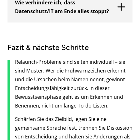
Wie verhindere ich, dass
nach hinten rutscht. Verlässliche
Datenschutz/IT am Ende alles stoppt?
Agenturpartner bestehen auf der Regel
„Änderung = Umpriorisierung” – Budget und
Früh Zuständigkeiten benennen,
Zeitplan bleiben so stabil.
Einwilligungen korrekt einbinden und vor
Fazit & nächste Schritte
Veröffentlichungen einen kurzen
Qualitätscheck durchführen.
Relaunch-Probleme sind selten individuell – sie
sind Muster. Wer die Frühwarnzeichen erkennt
und die Ursachen beim Namen nennt, gewinnt
Entscheidungsfähigkeit zurück. In dieser
Bewusstseinsphase geht es um Erkennen und
Benennen, nicht um lange To-do-Listen.
Schärfen Sie das Zielbild, legen Sie eine
gemeinsame Sprache fest, trennen Sie Diskussion
von Entscheidung und halten Sie Änderungen als