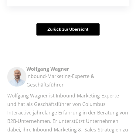
Zurück zur Übersicht
Wolfgang Wagner
Inbound-Marketing-Experte &
Geschäftsführer
Wolfgang Wagner ist Inbound-Marketing-Experte
und hat als Geschäftsführer von Columbus
Interactive jahrelange Erfahrung in der Beratung von
B2B-Unternehmen. Er unterstützt Unternehmen
dabei, ihre Inbound-Marketing & -Sales-Strategien zu