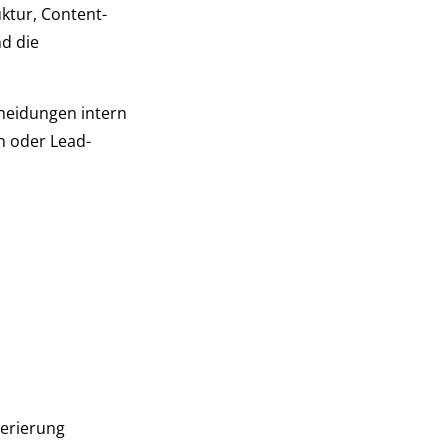
uktur, Content-
d die
cheidungen intern
n oder Lead-
erierung