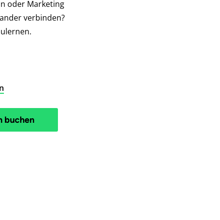
ln oder Marketing
nander verbinden?
zulernen.
n
h buchen